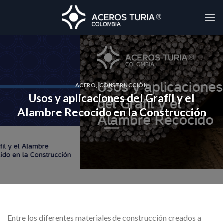
Skip
to
content
ACERO
,
CONSTRUCCIÓN
Usos y aplicaciones del Grafil y el
Alambre Recocido en la Construcción
Entre los diferentes materiales de construcción creados a