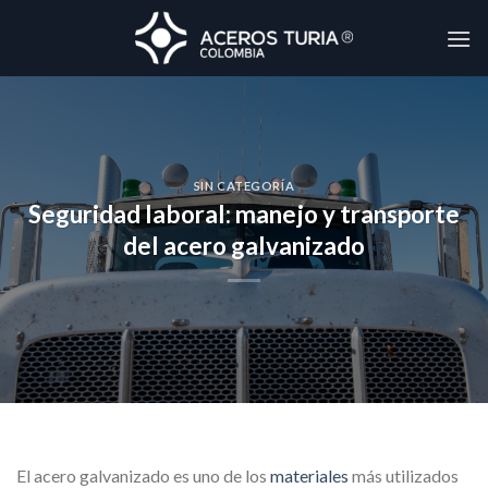
Skip
to
content
SIN CATEGORÍA
Seguridad laboral: manejo y transporte
del acero galvanizado
El acero galvanizado es uno de los
materiales
más utilizados