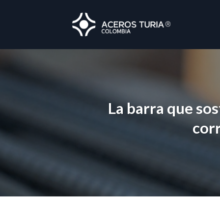
Skip
to
content
La barra que sos
cor