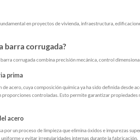
fundamental en proyectos de vivienda, infraestructura, edificacione
la barra corrugada?
a barra corrugada combina precisión mecánica, control dimensional 
ria prima
 de acero, cuya composición química ya ha sido definida desde a
n proporciones controladas. Esto permite garantizar propiedades
del acero
asa por un proceso de limpieza que elimina óxidos e impurezas super
niforme y evitar irregularidades internas durante la fabricación.