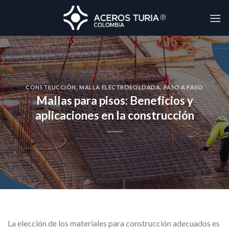
Skip
to
content
CONSTRUCCIÓN
,
MALLA ELECTROSOLDADA
,
PASO A PASO
Mallas para pisos: Beneficios y
aplicaciones en la construcción
La elección de los materiales para construcción adecuados es