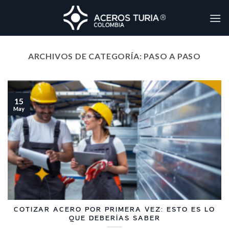
Skip
to
content
ARCHIVOS DE CATEGORÍA:
PASO A PASO
15
May
COTIZAR ACERO POR PRIMERA VEZ: ESTO ES LO
QUE DEBERÍAS SABER