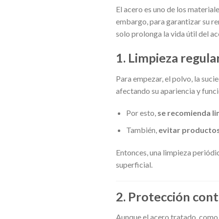
El acero es uno de los materiale
embargo, para garantizar su re
solo prolonga la vida útil del 
1.
Limpieza regular
Para empezar, el polvo, la suc
afectando su apariencia y funci
Por esto,
se recomienda li
También,
evitar productos
Entonces, una limpieza periódi
superficial.
2.
Protección contr
Aunque el acero tratado, como 