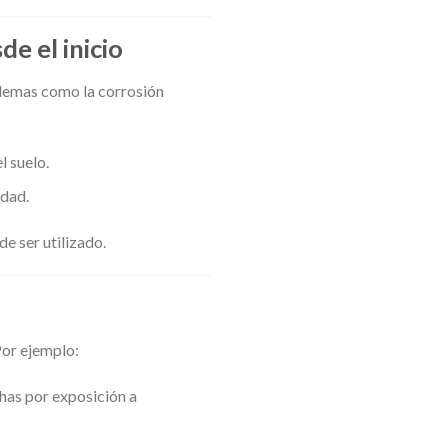
e el inicio
blemas como la corrosión
l suelo.
edad.
e ser utilizado.
Por ejemplo:
chas por exposición a