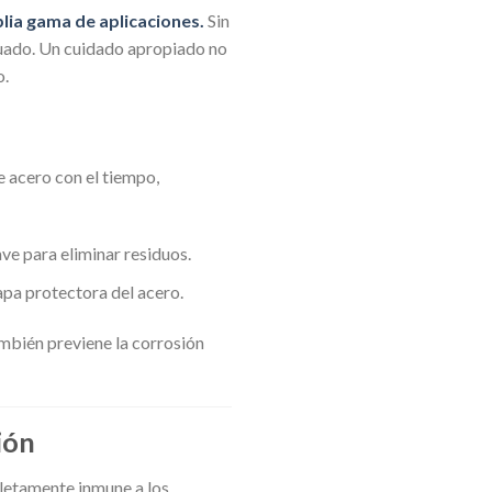
plia gama de aplicaciones.
Sin
cuado. Un cuidado apropiado no
o.
e acero con el tiempo,
ve para eliminar residuos.
pa protectora del acero.
ambién previene la corrosión
ión
pletamente inmune a los