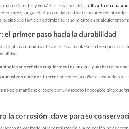
s más resistentes y versátiles en la industria,
utilizado en una am
ndimiento y longevidad, es crucial realizar un mantenimiento ade
acero, sino que también optimiza su rendimiento en cualquier entorn
: el primer paso hacia la durabilidad
iedad y otros contaminantes pueden acumularse en las superficies d
onalidad.
mpiar las superficies regularmente
con agua y un detergente sua
 abrasivos o ácidos fuertes
que puedan dañar el acabado o la ca
ca no solo mantiene el acero con un aspecto impecable, sino que t
a la corrosión: clave para su conservac
el acero galvanizado, ofrece resistencia a la corrosión, no es com