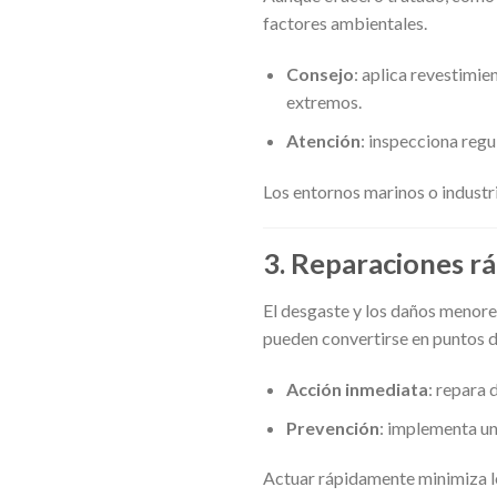
factores ambientales.
Consejo
: aplica revestimie
extremos.
Atención
: inspecciona reg
Los entornos marinos o industri
3.
Reparaciones rá
El desgaste y los daños menores
pueden convertirse en puntos d
Acción inmediata
: repara
Prevención
: implementa un
Actuar rápidamente minimiza lo