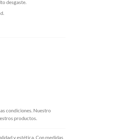
lto desgaste.
d.
mas condiciones. Nuestro
estros productos.
nalidad y estética. Con medidas