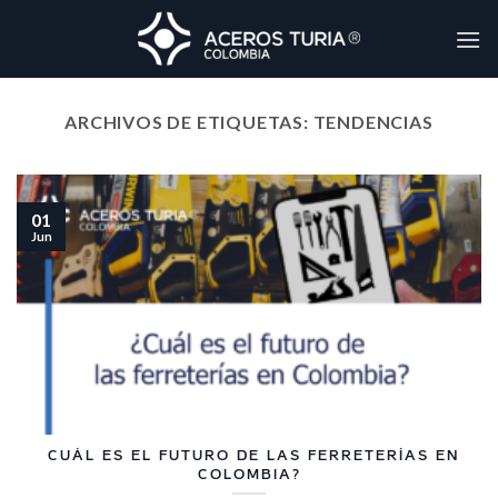
Skip
to
content
ARCHIVOS DE ETIQUETAS:
TENDENCIAS
01
Jun
¿CUÁL ES EL FUTURO DE LAS FERRETERÍAS EN
COLOMBIA?